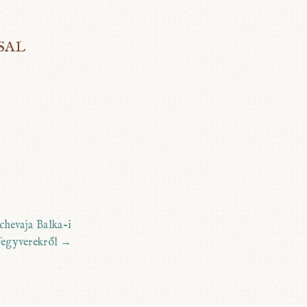
SAL
hevaja Balka-i
 fegyverekről
→