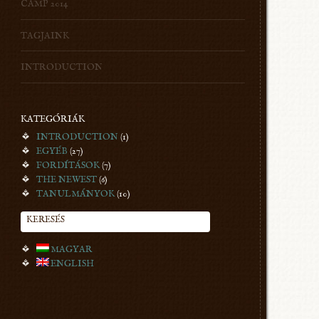
CAMP 2014
TAGJAINK
INTRODUCTION
KATEGÓRIÁK
INTRODUCTION
(1)
EGYÉB
(27)
FORDÍTÁSOK
(7)
THE NEWEST
(6)
TANULMÁNYOK
(10)
KERESÉS
MAGYAR
ENGLISH