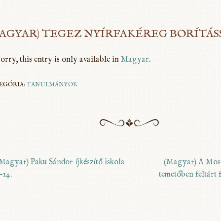
AGYAR) TEGEZ NYÍRFAKÉREG BORÍTÁS
orry, this entry is only available in
Magyar
.
EGÓRIA:
TANULMÁNYOK
Magyar) Paku Sándor íjkészítő iskola
(Magyar) A Mosc
-14.
temetőben feltárt
ost navigation