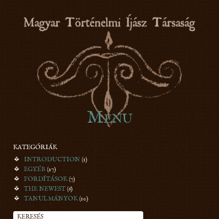
honfoglaláskori íjászat
Menu
Skip to content
MTÍT
KATEGÓRIÁK
INTRODUCTION
(1)
EGYÉB
(27)
FORDÍTÁSOK
(7)
THE NEWEST
(6)
TANULMÁNYOK
(10)
KERESÉS