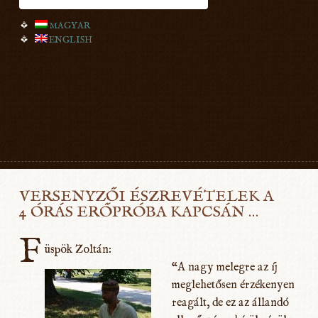
MAGYAR
ENGLISH
VERSENYZŐI ÉSZREVÉTELEK A
4 ÓRÁS ERŐPRÓBA KAPCSÁN …
F
üspök Zoltán:
“A nagy melegre az íj
meglehetősen érzékenyen
reagált, de ez az állandó