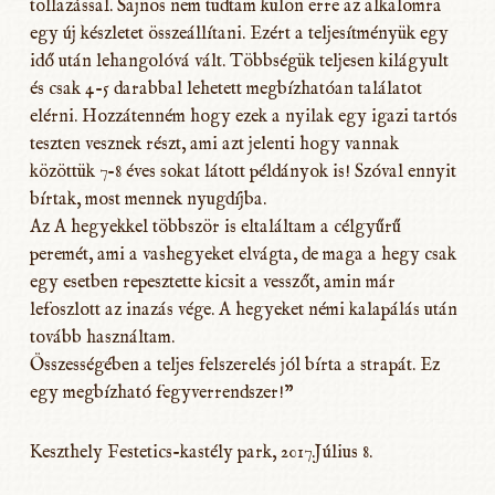
tollazással. Sajnos nem tudtam külön erre az alkalomra
egy új készletet összeállítani. Ezért a teljesítményük egy
idő után lehangolóvá vált. Többségük teljesen kilágyult
és csak 4-5 darabbal lehetett megbízhatóan találatot
elérni. Hozzátenném hogy ezek a nyilak egy igazi tartós
teszten vesznek részt, ami azt jelenti hogy vannak
közöttük 7-8 éves sokat látott példányok is! Szóval ennyit
bírtak, most mennek nyugdíjba.
Az A hegyekkel többször is eltaláltam a célgyűrű
peremét, ami a vashegyeket elvágta, de maga a hegy csak
egy esetben repesztette kicsit a vesszőt, amin már
lefoszlott az inazás vége. A hegyeket némi kalapálás után
tovább használtam.
Összességében a teljes felszerelés jól bírta a strapát. Ez
egy megbízható fegyverrendszer!”
Keszthely Festetics-kastély park, 2017.Július 8.