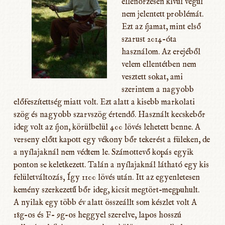
ellenőrzésen kívül végül
nem jelentett problémát.
Ezt az íjamat, mint első
szarust 2014-óta
használom. Az erejéből
velem ellentétben nem
vesztett sokat, ami
szerintem a nagyobb
előfeszítettség miatt volt. Ezt alatt a kisebb markolati
szög és nagyobb szarvszög értendő. Használt kecskebőr
ideg volt az íjon, körülbelül 400 lövés lehetett benne
. A
verseny előtt kapott egy vékony bőr tekerést a füleken, de
a nyílajaknál nem védtem le. Számottevő kopás egyik
ponton se keletkezett. Talán a nyílajaknál látható egy kis
felületváltozás, Így 1100 lövés után. Itt az egyenletesen
kemény szerkezetű bőr ideg, kicsit megtört-megpuhult.
A nyilak egy több év alatt összeállt som készlet volt A
18g-os és F- 9g-os heggyel szerelve, lapos hosszú