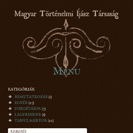
honfoglaláskori íjászat
Menu
Skip to content
MTÍT
KATEGÓRIÁK
BEMUTATKOZÁS
(1)
EGYÉB
(27)
FORDÍTÁSOK
(7)
LEGFRISSEBB
(6)
TANULMÁNYOK
(10)
KERESÉS