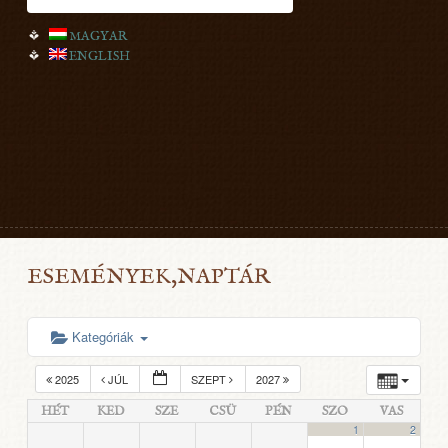
MAGYAR
ENGLISH
ESEMÉNYEK,NAPTÁR
Kategóriák
2025
JÚL
SZEPT
2027
HÉT
KED
SZE
CSÜ
PÉN
SZO
VAS
1
2