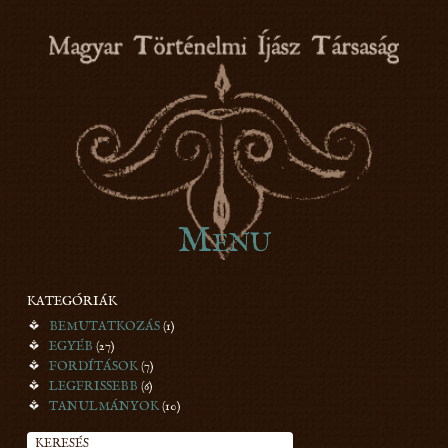
honfoglaláskori íjászat
Menu
Skip to content
MTÍT
KATEGÓRIÁK
BEMUTATKOZÁS
(1)
EGYÉB
(27)
FORDÍTÁSOK
(7)
LEGFRISSEBB
(6)
TANULMÁNYOK
(10)
KERESÉS