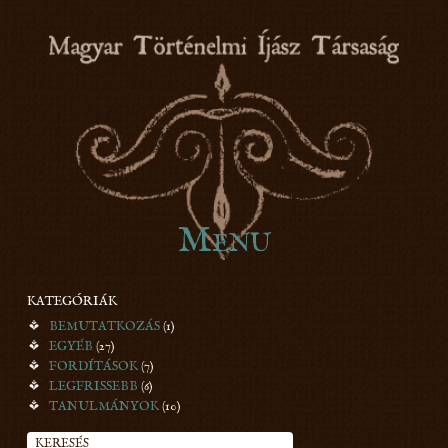
honfoglaláskori íjászat
Menu
Skip to content
MTÍT
KATEGÓRIÁK
BEMUTATKOZÁS
(1)
EGYÉB
(27)
FORDÍTÁSOK
(7)
LEGFRISSEBB
(6)
TANULMÁNYOK
(10)
KERESÉS