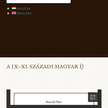
MAGYAR
ENGLISH
A IX-XI. SZÁZADI MAGYAR ÍJ